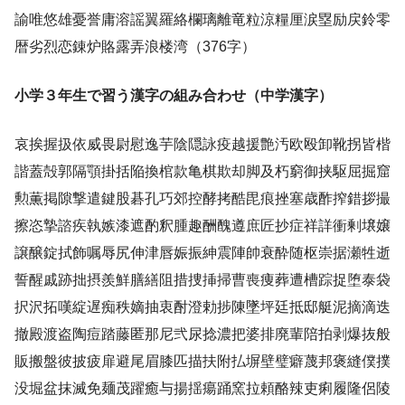
諭唯悠雄憂誉庸溶謡翼羅絡欄璃離竜粒涼糧厘涙塁励戻鈴零
暦劣烈恋錬炉賂露弄浪楼湾（376字）
小学３年生で習う漢字の組み合わせ（中学漢字）
哀挨握扱依威畏尉慰逸芋陰隠詠疫越援艶汚欧殴卸靴拐皆楷
諧蓋殻郭隔顎掛括陥換棺款亀棋欺却脚及朽窮御挟駆屈掘窟
勲薫掲隙撃遣鍵股碁孔巧郊控酵拷酷毘痕挫塞歳酢搾錯拶撮
擦恣摯諮疾執嫉漆遮酌釈腫趣酬醜遵庶匠抄症祥詳衝剰壌嬢
譲醸錠拭飾嘱辱尻伸津唇娠振紳震陣帥衰酔随枢崇据瀬牲逝
誓醒戚跡拙摂羨鮮膳繕阻措捜挿掃曹喪痩葬遭槽踪捉堕泰袋
択沢拓嘆綻遅痴秩嫡抽衷酎澄勅捗陳墜坪廷抵邸艇泥摘滴迭
撤殿渡盗陶痘踏藤匿那尼弐尿捻濃把婆排廃輩陪拍剥爆抜般
販搬盤彼披疲扉避尾眉膝匹描扶附払塀壁璧癖蔑邦褒縫僕撲
没堀盆抹滅免麺茂躍癒与揚揺瘍踊窯拉頼酪辣吏痢履隆侶陵