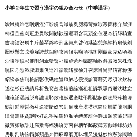
小学２年生で習う漢字の組み合わせ（中学漢字）
曖嵐椅維壱咽姻淫江影鋭閲縁翁奥臆穏苛嫁暇寡箇稼介崖涯
柿穫且釜刈冠患貫敢閑勧歓緩還環含玩頑企伎忌奇祈輝騎宜
吉喫詰況矯巾斤菌琴錦吟刑茎契恵啓傾継詣憩鶏鯨桁肩倹剣
圏献懸玄弦舷雇誇鼓錮顧攻肯候洪喉項稿衡剛傲豪克込頃婚
沙唆詐鎖彩催削刹傘斬暫祉肢施紫雌賜慈軸赦斜煮寂朱殊珠
呪囚舟愁渋叔淑粛俊巡准循潤緒叙徐升召床肖尚昇沼宵称渉
紹訟掌焦硝粧詔彰償礁鐘畳殖触芯侵浸診審薪刃尽須吹炊粋
遂穂杉征凄請斥析隻窃占扇栓煎詮漸租粗訴双騒俗遜汰駄怠
堆滝託濯諾脱奪誰壇恥致稚緻逐窒駐弔彫貼超徴聴懲珍椎塚
鶴訂逓溺哲徹斗途塗賭奴怒到倒凍唐塔搭棟筒稲謄闘騰洞胴
瞳督篤豚貪謎軟妊忍寧粘罵迫舶薄縛箸罰伴畔煩頒繁藩妃罷
微賓頻敏訃赴腐敷侮幅沸紛雰丙併柄幣弊蔽簿芳倣峰蜂坊妨
房肪剖紡傍帽膨頬墨奔翻麻摩磨魔昧埋又漫魅妙娘黙弥闇喩