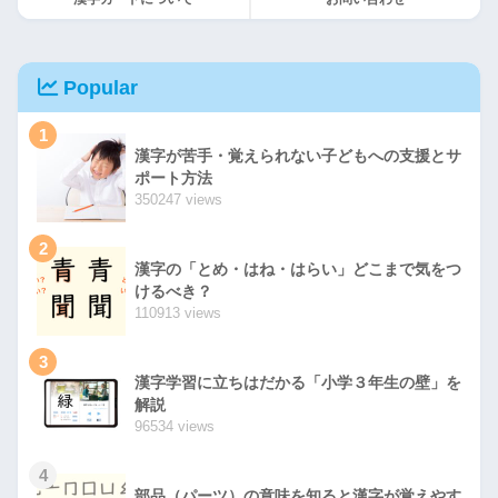
Popular
1
漢字が苦手・覚えられない子どもへの支援とサ
ポート方法
350247 views
2
漢字の「とめ・はね・はらい」どこまで気をつ
けるべき？
110913 views
3
漢字学習に立ちはだかる「小学３年生の壁」を
解説
96534 views
4
部品（パーツ）の意味を知ると漢字が覚えやす