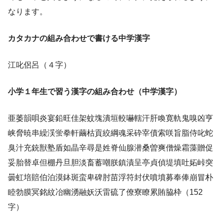
なります。
カタカナの組み合わせで書ける中学漢字
江叱侶呂（４字）
小学１年生で習う漢字の組み合わせ（中学漢字）
亜萎韻唄炎宴鉛旺佳架蚊塊潰垣較嚇轄汗肝喚寛軌鬼嗅凶亨
峡脅暁串繰渓蛍拳軒繭枯貢絞綱魂采砕宰債索咲旨脂侍叱蛇
臭汁充銃獣塾盾如晶辛尋是姓脊仙腺潜桑曽爽僧燥霜藻贈促
妥胎替卓但棚丹旦胆淡畜蓄嘲朕鎮漬呈亭貞偵堤填吐妬峠突
曇虹培賠伯泊漠鉢斑蛮卑碑肘苗浮符封伏噴墳募奉俸崩冒朴
睦勃膜冥銘紋冶幽湧融妖沃雷硫了僚寮瞭累賄脇枠（152
字）